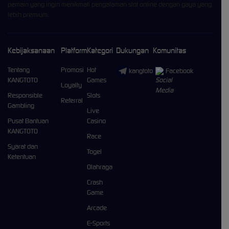
pemain yang ingin menikmati pengalaman slot online dengan gaya yang
lebih premium.
Kebijaksanaan
Platform
Kategori
Dukungan
Komunitas
Tentang
Promosi
Hot
kangtoto
Facebook
KANGTOTO
Games
Loyalty
Responsible
Slots
Referral
Gambling
Live
Pusat Bantuan
Casino
KANGTOTO
Race
Syarat dan
Togel
Ketentuan
Olahraga
Crash
Game
Arcade
E-Sports