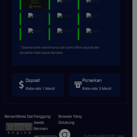
* Selama bank maintenance dan bank offline deposit dan
penarikan tidak dapat diproses
Deposit
Penarikan
Rata-rata 1 Menit
Rata-rata 3 Menit
Bersertifikasi Dari
Tanggung
Browser Yang
Jawab
Didukung
Bermain
©2026 KANGTOTO. Hak