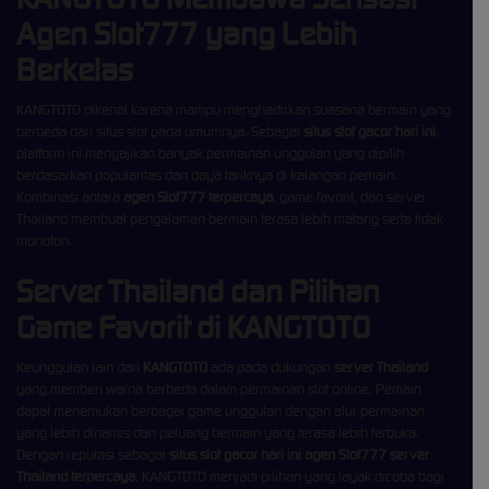
Agen Slot777 yang Lebih
Berkelas
KANGTOTO dikenal karena mampu menghadirkan suasana bermain yang
berbeda dari situs slot pada umumnya. Sebagai
situs slot gacor hari ini
,
platform ini menyajikan banyak permainan unggulan yang dipilih
berdasarkan popularitas dan daya tariknya di kalangan pemain.
Kombinasi antara
agen Slot777 terpercaya
, game favorit, dan server
Thailand membuat pengalaman bermain terasa lebih matang serta tidak
monoton.
Server Thailand dan Pilihan
Game Favorit di KANGTOTO
Keunggulan lain dari
KANGTOTO
ada pada dukungan
server Thailand
yang memberi warna berbeda dalam permainan slot online. Pemain
dapat menemukan berbagai game unggulan dengan alur permainan
yang lebih dinamis dan peluang bermain yang terasa lebih terbuka.
Dengan reputasi sebagai
situs slot gacor hari ini agen Slot777 server
Thailand terpercaya
, KANGTOTO menjadi pilihan yang layak dicoba bagi