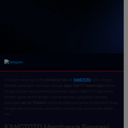
Scatter
asam****s
IDR
1,985,200.00
Gates of Olympus Super
Scatter
Di tengah ramainya dunia
slot gacor hari ini
,
KANGTOTO
hadir dengan
karakter yang lebih menonjol sebagai
agen Slot777 terpercaya
. Bukan
hanya sekadar menyediakan permainan biasa, KANGTOTO membawa
deretan game favorit dengan nuansa bermain yang lebih berkelas.
Dukungan
server Thailand
membuat setiap permainan terasa lebih hidup
dengan peluang bermain yang lebih menarik bagi para pemain setiap
hari.
KANGTOTO Membawa Sensasi