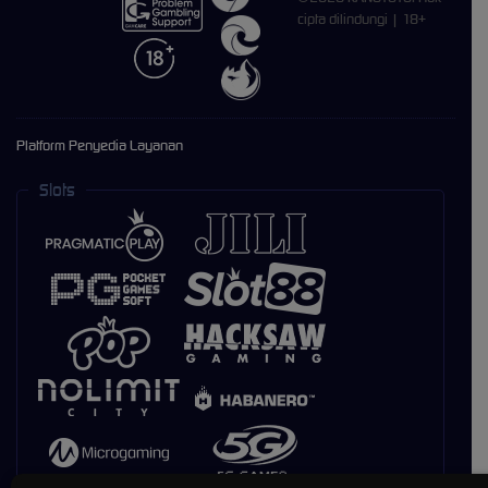
cipta dilindungi | 18+
Platform Penyedia Layanan
Slots