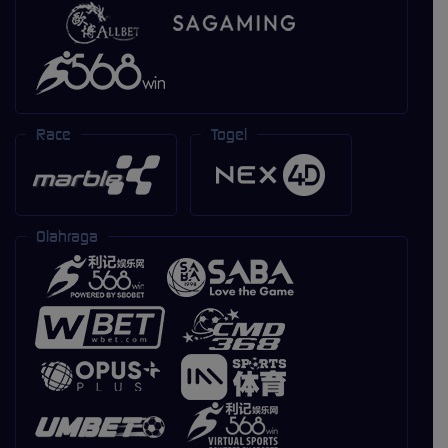
Race
Togel
Olahraga