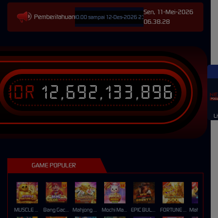
Sen, 11-Mei-2026
Pemberitahuan
pada 12-Des-2025 dari 00.00.00 sampai 12-Des-2026 23.59.59. Selama waktu ini, Opus permai
06.38.28
IDR
12,692,133,896
L
GAME POPULER
MUSCLE FORTUNE CAT
Bang Gacor 1000
Mahjong Legend
Mochi Mania 1000
EPIC BULLETS & BOUNTY
FORTUNE GARUDA 500
Mahjong Magic