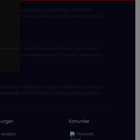
a sekadar menyediakan permainan biasa, KANGTOTO
idup dengan peluang bermain yang lebih menarik bagi para
platform ini menyajikan banyak permainan unggulan yang
land membuat pengalaman bermain terasa lebih matang serta
menemukan berbagai game unggulan dengan alur permainan
d terpercaya
, KANGTOTO menjadi pilihan yang layak dicoba
kungan
Komunitas
kangtoto
Facebook