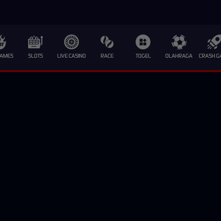
GAMES
SLOTS
LIVE CASINO
RACE
TOGEL
OLAHRAGA
CRASH 