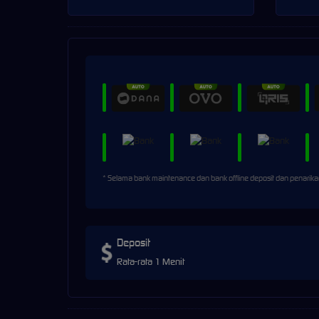
* Selama bank maintenance dan bank offline deposit dan penarikan
Deposit
Rata-rata 1 Menit