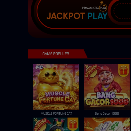
JACKPOT
PLAY
GAME POPULER
MUSCLE FORTUNE CAT
Bang Gacor 1000