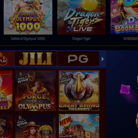
Gates of Olympus 1000
Dragon Tiger
DJ BOOM