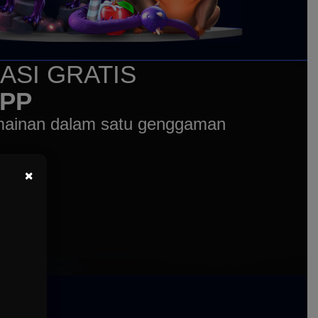
ASI GRATIS
PP
rmainan dalam satu genggaman
O App
×
stalasi