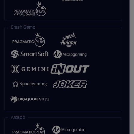
Crash Game
Arcade