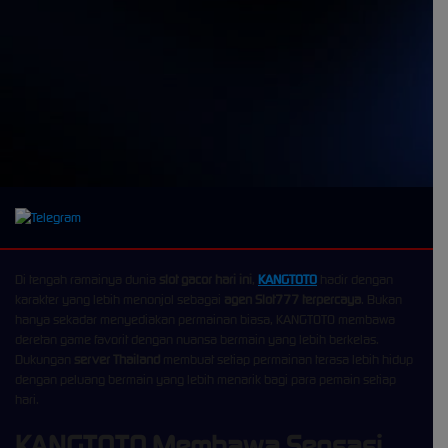
Scatter
asam****s
IDR
1,985,200.00
Gates of Olympus Super
Scatter
Di tengah ramainya dunia
slot gacor hari ini
,
KANGTOTO
hadir dengan
karakter yang lebih menonjol sebagai
agen Slot777 terpercaya
. Bukan
hanya sekadar menyediakan permainan biasa, KANGTOTO membawa
deretan game favorit dengan nuansa bermain yang lebih berkelas.
Dukungan
server Thailand
membuat setiap permainan terasa lebih hidup
dengan peluang bermain yang lebih menarik bagi para pemain setiap
hari.
KANGTOTO Membawa Sensasi