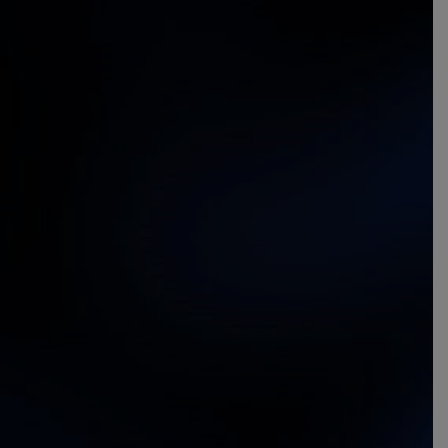
edeh****l
IDR
2,532,000.00
Gates of Olympus 1000
di****7
IDR
2,262,700.00
Gates of Olympus Super
Scatter
kim****3
IDR
2,187,500.00
Sweet Bonanza 2500
kim****3
IDR
2,133,500.00
Sweet Bonanza 2500
asam****s
IDR
2,117,500.00
Gates of Olympus Super
Scatter
asam****s
IDR
2,068,500.00
Gates of Olympus Super