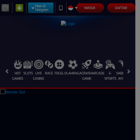
Main di
MASUK
DAFTAR
Telegram
HOT
SLOTS
LIVE
RACE
TOGEL
OLAHRAGA
CRASH
ARCADE
E-
SABUNG
PROMO
GAMES
CASINO
GAME
SPORTS
AYAM