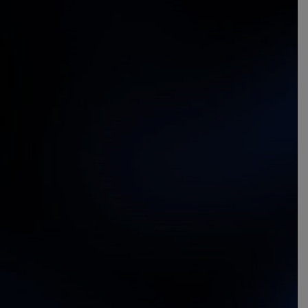
edeh****l
IDR
2,532,000.00
Gates of Olympus 1000
di****7
IDR
2,262,700.00
Gates of Olympus Super
Scatter
kim****3
IDR
2,187,500.00
Sweet Bonanza 2500
kim****3
IDR
2,133,500.00
Sweet Bonanza 2500
asam****s
IDR
2,117,500.00
Gates of Olympus Super
Scatter
asam****s
IDR
2,068,500.00
Gates of Olympus Super