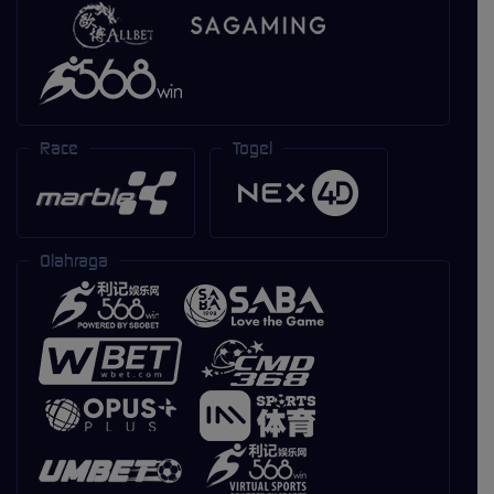
Race
Togel
Olahraga