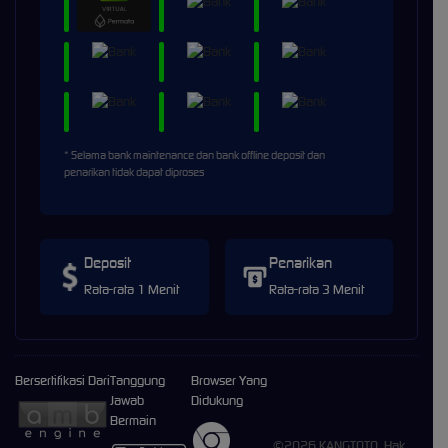
* Selama bank maintenance dan bank offline deposit dan
penarikan tidak dapat diproses
Deposit
Penarikan
Rata-rata 1 Menit
Rata-rata 3 Menit
Bersertifikasi Dari
Tanggung
Browser Yang
Jawab
Didukung
Bermain
©2026 KANGTOTO. Hak